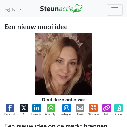
NL
Een nieuw mooi idee
Deel deze actie via:
Facebook
X
Linkedin
WhatsApp
Instagram
Email
QR-code
Link
Poster
Een nieuw idee op de markt brengen