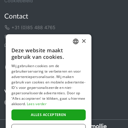
Cookiebeleid
Contact
+31 (0)85 488 4765
Contactformulier
×
Helpcentrum
Deze website maakt
DUTCH
gebruik van cookies.
FRENCH
Wij gebruiken cookies om de
gebruikerservaring te verbeteren en voor
ENGLISH
advertentiepersonalisatie. Wij maken
gebruik van cookies en mobiele advertentie-
ID's voor gepersonaliseerde en niet-
Volg ons
gepersonaliseerde advertenties. Door op
'Alles accepteren' te klikken, gaat u hiermee
akkoord.
Lees verder
ALLES ACCEPTEREN
Secure payments powered by