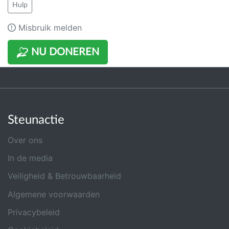
Hulp
Misbruik melden
NU DONEREN
Steunactie
Over ons
In de media
Veiligheid & Betrouwbaarheid
Algemene voorwaarden
Privacybeleid