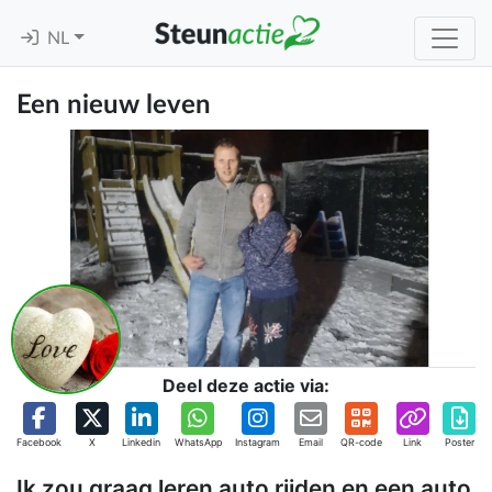
NL
Een nieuw leven
Deel deze actie via:
Facebook
X
Linkedin
WhatsApp
Instagram
Email
QR-code
Link
Poster
Ik zou graag leren auto rijden en een auto