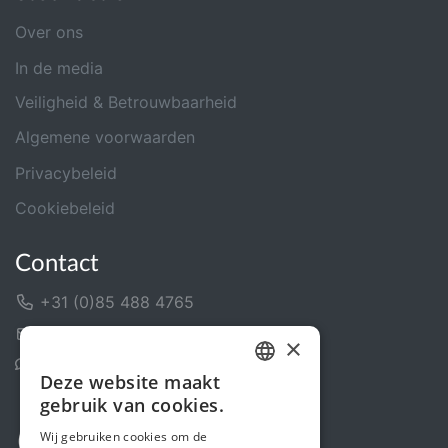
Over ons
In de media
Veiligheid & Betrouwbaarheid
Algemene voorwaarden
Privacybeleid
Cookiebeleid
Contact
+31 (0)85 488 4765
Contactformulier
×
Helpcentrum
Deze website maakt
DUTCH
gebruik van cookies.
FRENCH
Wij gebruiken cookies om de