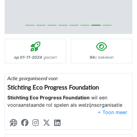
op 01-11-2024
gestart
94
x bekeken
Actie georganiseerd voor:
Stichting Eco Progress Foundation
Stichting Eco Progress Foundation
wil een
vooraanstaande rol spelen als welzijnsorganisatie
die zich richt op duurzaamheid, innovatie en
maatschappelijke vooruitgang. Onze missie is om
diverse projecten te ondersteunen die bijdragen
aan een gezondere leefomgeving. Dit gaat verder