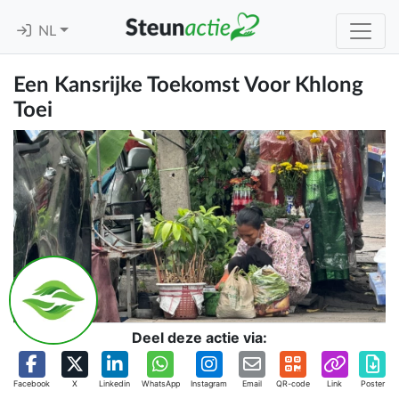
NL
Een Kansrijke Toekomst Voor Khlong
Toei
Deel deze actie via:
Facebook
X
Linkedin
WhatsApp
Instagram
Email
QR-code
Link
Poster