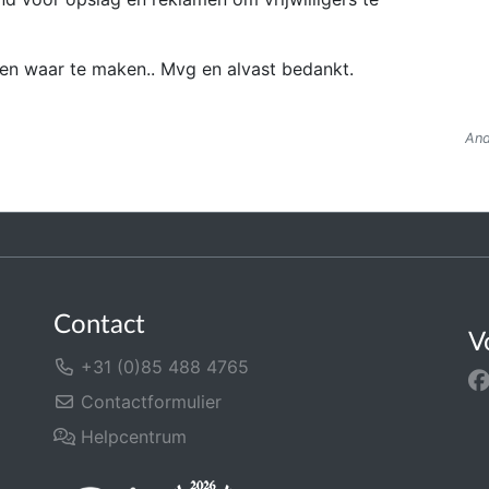
men waar te maken.. Mvg en alvast bedankt.
And
Contact
V
+31 (0)85 488 4765
Contactformulier
Helpcentrum