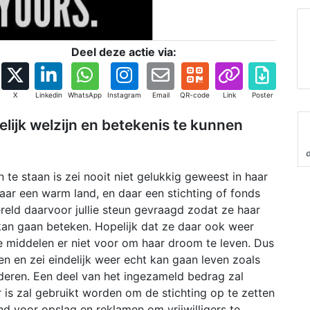
Deel deze actie via:
X
Linkedin
WhatsApp
Instagram
Email
QR-code
Link
Poster
lijk welzijn en betekenis te kunnen
 te staan is zei nooit niet gelukkig geweest in haar
aar een warm land, en daar een stichting of fonds
eld daarvoor jullie steun gevraagd zodat ze haar
kan gaan beteken. Hopelijk dat ze daar ook weer
te middelen er niet voor om haar droom te leven. Dus
n en zei eindelijk weer echt kan gaan leven zoals
nderen. Een deel van het ingezameld bedrag zal
 is zal gebruikt worden om de stichting op te zetten
nd voor opslag en reklamen om vrijwilligers te