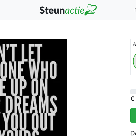
A
€
D