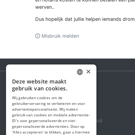
werven..
Dus hopelijk dat jullie helpen iemands dro
Misbruik melden
×
Deze website maakt
DUTCH
gebruik van cookies.
Steunactie
FRENCH
Wij gebruiken cookies om de
Over ons
gebruikerservaring te verbeteren en voor
ENGLISH
advertentiepersonalisatie. Wij maken
In de media
gebruik van cookies en mobiele advertentie-
Veiligheid & Betrouwbaarheid
ID's voor gepersonaliseerde en niet-
gepersonaliseerde advertenties. Door op
Algemene voorwaarden
'Alles accepteren' te klikken, gaat u hiermee