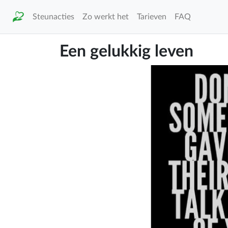
Steunacties
Zo werkt het
Tarieven
FAQ
Een gelukkig leven