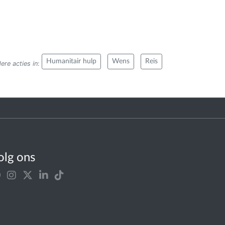
Humanitair hulp
Wens
Reis
ere acties in
:
olg ons