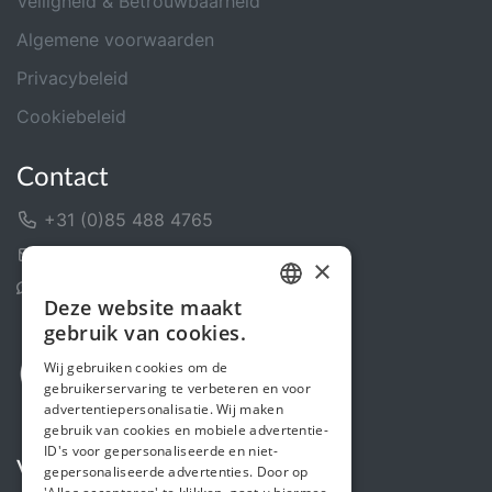
Veiligheid & Betrouwbaarheid
Algemene voorwaarden
Privacybeleid
Cookiebeleid
Contact
+31 (0)85 488 4765
Contactformulier
×
Helpcentrum
Deze website maakt
DUTCH
gebruik van cookies.
FRENCH
Wij gebruiken cookies om de
gebruikerservaring te verbeteren en voor
ENGLISH
advertentiepersonalisatie. Wij maken
gebruik van cookies en mobiele advertentie-
ID's voor gepersonaliseerde en niet-
Volg ons
gepersonaliseerde advertenties. Door op