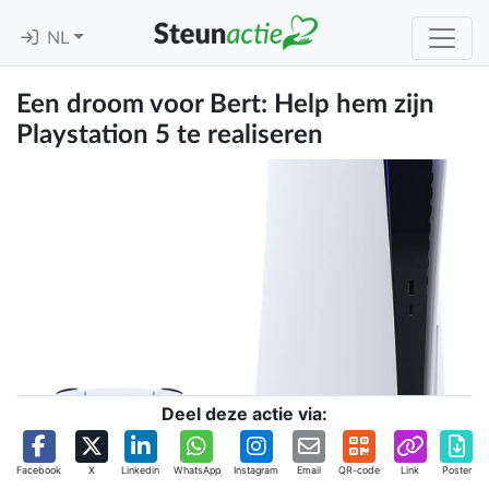
NL
Een droom voor Bert: Help hem zijn
Playstation 5 te realiseren
Deel deze actie via:
Facebook
X
Linkedin
WhatsApp
Instagram
Email
QR-code
Link
Poster