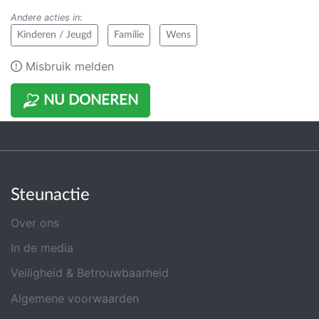
Andere acties in
:
Kinderen / Jeugd
Familie
Wens
Misbruik melden
NU DONEREN
Steunactie
Over ons
In de media
Veiligheid & Betrouwbaarheid
Algemene voorwaarden