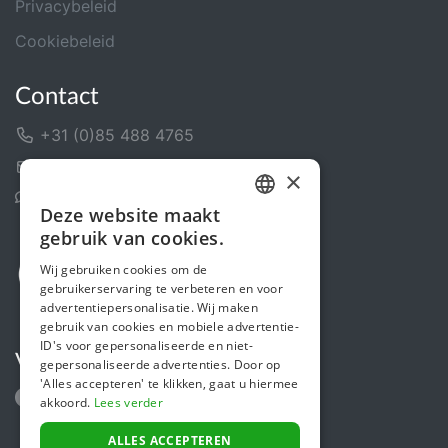
Privacybeleid
Cookiebeleid
Contact
+31 (0)85 488 4765
Contactformulier
×
Helpcentrum
Deze website maakt
DUTCH
gebruik van cookies.
FRENCH
Wij gebruiken cookies om de
gebruikerservaring te verbeteren en voor
ENGLISH
advertentiepersonalisatie. Wij maken
gebruik van cookies en mobiele advertentie-
ID's voor gepersonaliseerde en niet-
Volg ons
gepersonaliseerde advertenties. Door op
'Alles accepteren' te klikken, gaat u hiermee
akkoord.
Lees verder
ALLES ACCEPTEREN