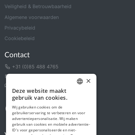
Veiligheid & Betrouwbaarheid
Algemene voorwaarden
Privacybeleid
Cookiebeleid
Contact
+31 (0)85 488 4765
Contactformulier
×
Helpcentrum
Deze website maakt
DUTCH
gebruik van cookies.
FRENCH
Wij gebruiken cookies om de
gebruikerservaring te verbeteren en voor
ENGLISH
advertentiepersonalisatie. Wij maken
gebruik van cookies en mobiele advertentie-
ID's voor gepersonaliseerde en niet-