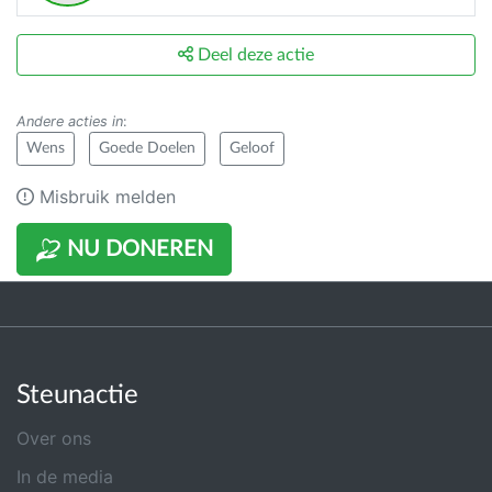
Deel deze actie
Andere acties in
:
Wens
Goede Doelen
Geloof
Misbruik melden
NU DONEREN
Steunactie
Over ons
In de media