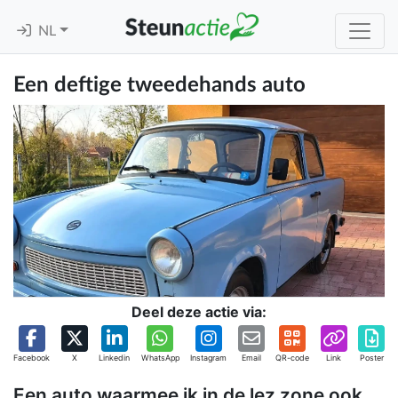
NL
Een deftige tweedehands auto
Deel deze actie via:
Facebook
X
Linkedin
WhatsApp
Instagram
Email
QR-code
Link
Poster
Een auto waarmee ik in de lez zone ook