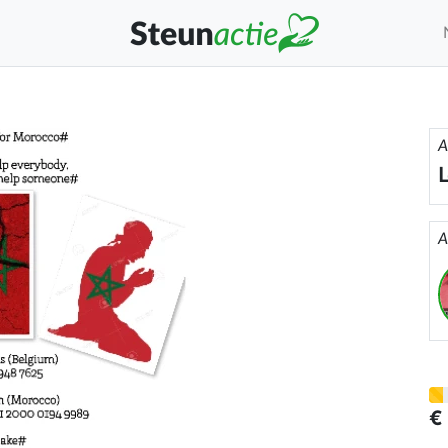
A
A
€