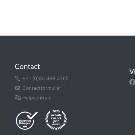
Contact
V
+31 (0)85 488 4765
Contactformulier
Helpcentrum