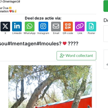
Deel deze actie via:
D
X
Linkedin
WhatsApp
Instagram
Email
QR-code
Link
Poster
sou#Imentagen#Imoules?
????
Word collectant