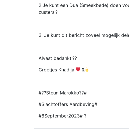
2.Je kunt een Dua (Smeekbede) doen voo
zusters.?
3. Je kunt dit bericht zoveel mogelijk del
Alvast bedankt.??
Groetjes Khadija
&
#??Steun Marokko??#
#Slachtoffers Aardbeving#
#8September2023# ?