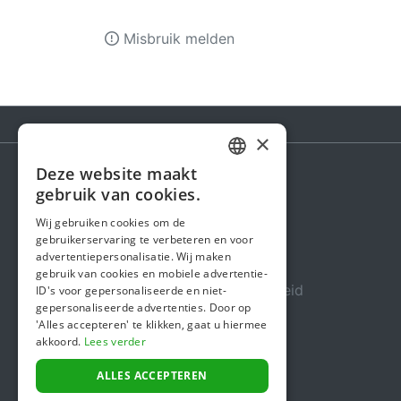
Misbruik melden
×
Deze website maakt
DUTCH
gebruik van cookies.
Steunactie
FRENCH
Wij gebruiken cookies om de
Over ons
gebruikerservaring te verbeteren en voor
ENGLISH
advertentiepersonalisatie. Wij maken
In de media
gebruik van cookies en mobiele advertentie-
Veiligheid & Betrouwbaarheid
ID's voor gepersonaliseerde en niet-
gepersonaliseerde advertenties. Door op
Algemene voorwaarden
'Alles accepteren' te klikken, gaat u hiermee
akkoord.
Lees verder
Privacybeleid
Cookiebeleid
ALLES ACCEPTEREN