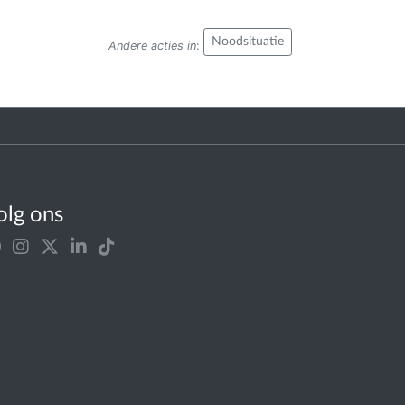
Noodsituatie
Andere acties in
:
olg ons