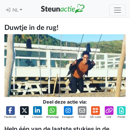
NL
Duwtje in de rug!
Deel deze actie via:
Facebook
X
Linkedin
WhatsApp
Instagram
Email
QR-code
Link
Poster
Help één van de laatste stukjes in de