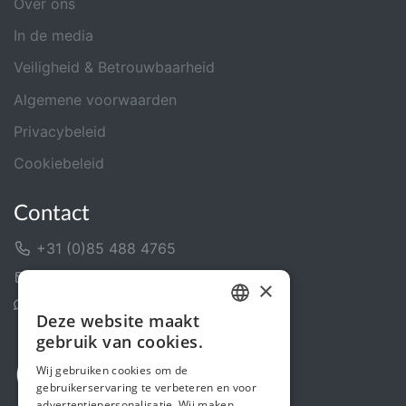
Over ons
In de media
Veiligheid & Betrouwbaarheid
Algemene voorwaarden
Privacybeleid
Cookiebeleid
Contact
+31 (0)85 488 4765
Contactformulier
×
Helpcentrum
Deze website maakt
DUTCH
gebruik van cookies.
FRENCH
Wij gebruiken cookies om de
gebruikerservaring te verbeteren en voor
ENGLISH
advertentiepersonalisatie. Wij maken