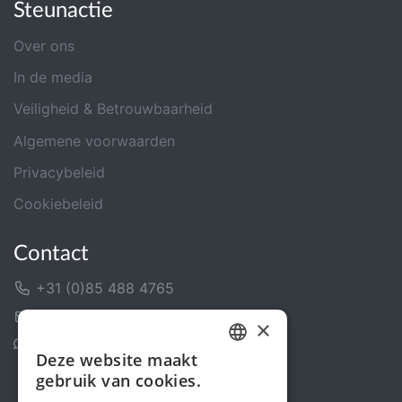
Steunactie
Over ons
In de media
Veiligheid & Betrouwbaarheid
Algemene voorwaarden
Privacybeleid
Cookiebeleid
Contact
+31 (0)85 488 4765
Contactformulier
×
Helpcentrum
Deze website maakt
DUTCH
gebruik van cookies.
FRENCH