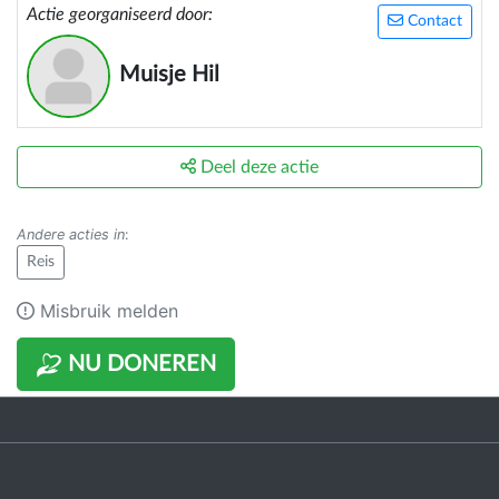
Actie georganiseerd door:
Contact
Muisje Hil
Deel deze actie
Andere acties in
:
Reis
Misbruik melden
NU DONEREN