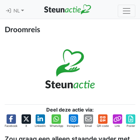
NL
Droomreis
Deel deze actie via:
Facebook
X
Linkedin
WhatsApp
Instagram
Email
QR-code
Link
Poster
Zou graag een alleen staande vader met