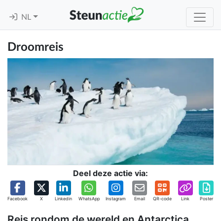
NL
Droomreis
Deel deze actie via:
Facebook
X
Linkedin
WhatsApp
Instagram
Email
QR-code
Link
Poster
Reis rondom de wereld en Antarctica