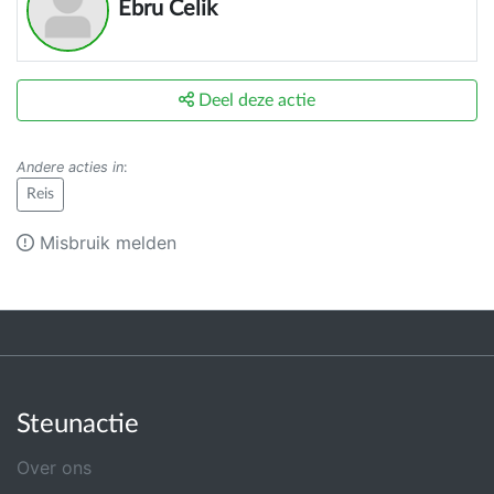
Ebru Celik
Deel deze actie
Andere acties in
:
Reis
Misbruik melden
Steunactie
Over ons