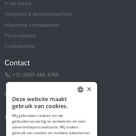
In de media
Veiligheid & Betrouwbaarheid
Algemene voorwaarden
Privacybeleid
Cookiebeleid
Contact
+31 (0)85 488 4765
Contactformulier
×
Helpcentrum
Deze website maakt
DUTCH
gebruik van cookies.
FRENCH
Wij gebruiken cookies om de
gebruikerservaring te verbeteren en voor
ENGLISH
advertentiepersonalisatie. Wij maken
gebruik van cookies en mobiele advertentie-