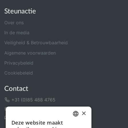
Steunactie
Over ons
In de media
Veiligheid & Betrouwbaarheid
Algemene voorwaarden
Privacybeleid
Cookiebeleid
Contact
+31 (0)85 488 4765
Contactformulier
×
Helpcentrum
Deze website maakt
DUTCH