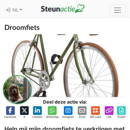
NL
Droomfiets
Deel deze actie via:
Facebook
X
Linkedin
WhatsApp
Instagram
Email
QR-code
Link
Poster
Help mij mijn droomfiets te verkrijgen met