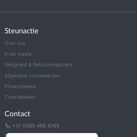
Steunactie
Over ons
In de media
Veiligheid & Betrouwbaarheid
Algemene voorwaarden
Privacybeleid
Cookiebeleid
Contact
+31 (0)85 488 4765
Contactformulier