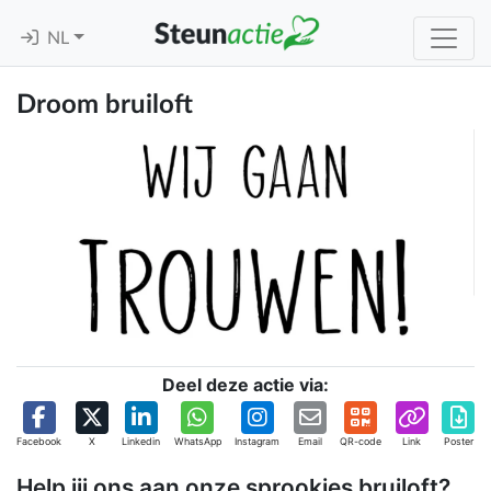
NL
Droom bruiloft
Deel deze actie via:
Facebook
X
Linkedin
WhatsApp
Instagram
Email
QR-code
Link
Poster
Help jij ons aan onze sprookjes bruiloft?