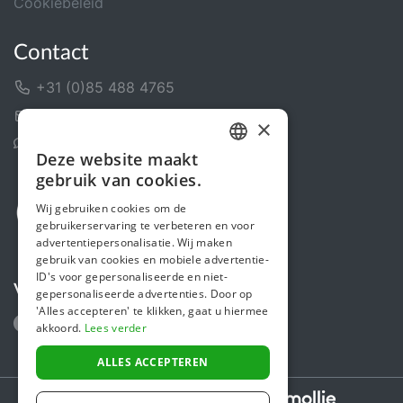
Cookiebeleid
Contact
+31 (0)85 488 4765
Contactformulier
×
Helpcentrum
Deze website maakt
DUTCH
gebruik van cookies.
FRENCH
Wij gebruiken cookies om de
gebruikerservaring te verbeteren en voor
ENGLISH
advertentiepersonalisatie. Wij maken
gebruik van cookies en mobiele advertentie-
ID's voor gepersonaliseerde en niet-
Volg ons
gepersonaliseerde advertenties. Door op
'Alles accepteren' te klikken, gaat u hiermee
akkoord.
Lees verder
ALLES ACCEPTEREN
Secure payments powered by