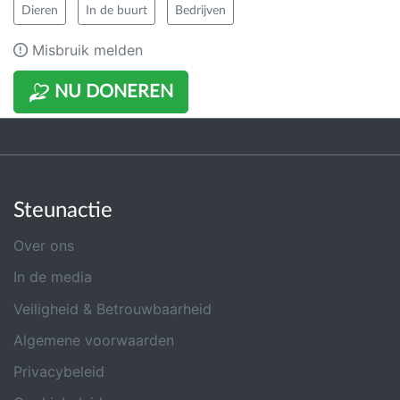
Dieren
In de buurt
Bedrijven
Misbruik melden
NU DONEREN
Steunactie
Over ons
In de media
Veiligheid & Betrouwbaarheid
Algemene voorwaarden
Privacybeleid