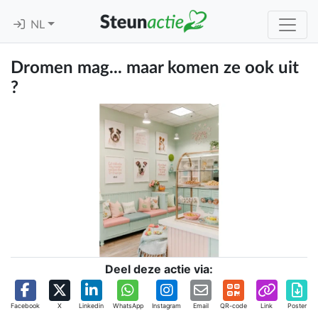
NL
Dromen mag... maar komen ze ook uit
?
Deel deze actie via:
Facebook
X
Linkedin
WhatsApp
Instagram
Email
QR-code
Link
Poster