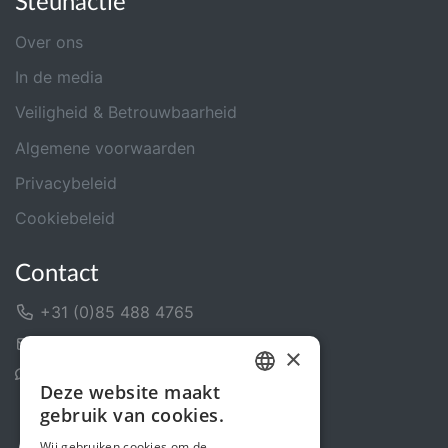
Steunactie
Over ons
In de media
Veiligheid & Betrouwbaarheid
Algemene voorwaarden
Privacybeleid
Cookiebeleid
Contact
+31 (0)85 488 4765
Contactformulier
×
Helpcentrum
Deze website maakt
DUTCH
gebruik van cookies.
FRENCH
Wij gebruiken cookies om de