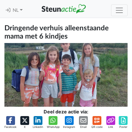
NL
Dringende verhuis alleenstaande
mama met 6 kindjes
Deel deze actie via:
Facebook
X
Linkedin
WhatsApp
Instagram
Email
QR-code
Link
Poster