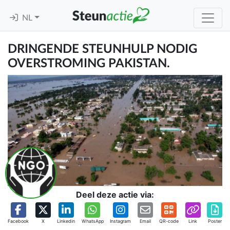
NL
DRINGENDE STEUNHULP NODIG
OVERSTROMING PAKISTAN.
Deel deze actie via:
Facebook
X
Linkedin
WhatsApp
Instagram
Email
QR-code
Link
Poster