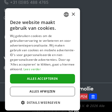
+31 (0)85 488 4765
Contactformulier
×
Helpcentrum
Deze website maakt
DUTCH
gebruik van cookies.
FRENCH
Wij gebruiken cookies om de
gebruikerservaring te verbeteren en voor
ENGLISH
advertentiepersonalisatie. Wij maken
gebruik van cookies en mobiele advertentie-
ID's voor gepersonaliseerde en niet-
Volg ons
gepersonaliseerde advertenties. Door op
'Alles accepteren' te klikken, gaat u hiermee
akkoord.
Lees verder
ALLES ACCEPTEREN
Secure payments powered by
ALLES AFWIJZEN
DETAILS WEERGEVEN
Steunactie is een initiatief van Sponsor Europe B.V.
© 2026 Alle
rechten voorbehouden.
SSL