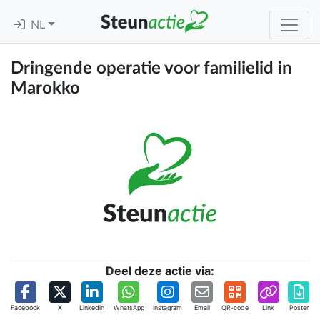
NL
Dringende operatie voor familielid in
Marokko
Deel deze actie via:
Facebook
X
Linkedin
WhatsApp
Instagram
Email
QR-code
Link
Poster