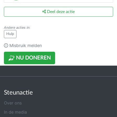
Deel deze actie
Andere acties in
:
Hulp
Misbruik melden
NU DONEREN
Steunactie
Over ons
In de media