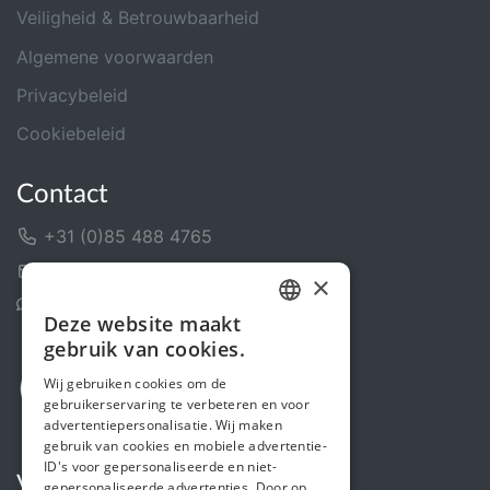
Veiligheid & Betrouwbaarheid
Algemene voorwaarden
Privacybeleid
Cookiebeleid
Contact
+31 (0)85 488 4765
Contactformulier
×
Helpcentrum
Deze website maakt
DUTCH
gebruik van cookies.
FRENCH
Wij gebruiken cookies om de
gebruikerservaring te verbeteren en voor
ENGLISH
advertentiepersonalisatie. Wij maken
gebruik van cookies en mobiele advertentie-
ID's voor gepersonaliseerde en niet-
Volg ons
gepersonaliseerde advertenties. Door op