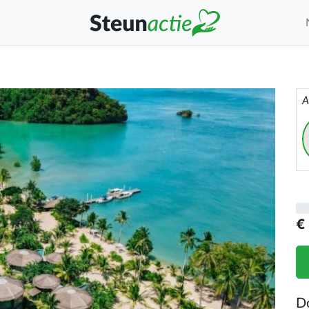
A
€
D