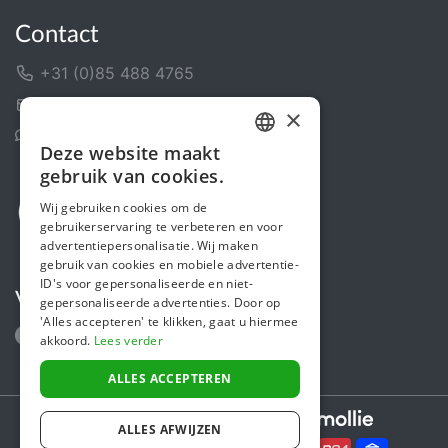
Contact
+31 (0)85 488 4765
Contactformulier
×
Helpcentrum
Deze website maakt
DUTCH
gebruik van cookies.
FRENCH
Wij gebruiken cookies om de
gebruikerservaring te verbeteren en voor
ENGLISH
advertentiepersonalisatie. Wij maken
gebruik van cookies en mobiele advertentie-
ID's voor gepersonaliseerde en niet-
Volg ons
gepersonaliseerde advertenties. Door op
'Alles accepteren' te klikken, gaat u hiermee
akkoord.
Lees verder
ALLES ACCEPTEREN
Secure payments powered by
ALLES AFWIJZEN