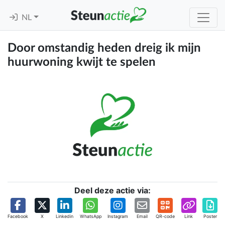
NL
Door omstandig heden dreig ik mijn
huurwoning kwijt te spelen
Deel deze actie via:
Facebook
X
Linkedin
WhatsApp
Instagram
Email
QR-code
Link
Poster