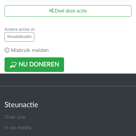
Deel deze actie
Andere acties in
:
Noodsituatie
Misbruik melden
NU DONEREN
Steunactie
Over ons
In de media