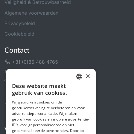
Veiligheid & Betrouwbaarheid
Algemene voorwaarden
Privacybeleid
Cookiebeleid
Contact
+31 (0)85 488 4765
Contactformulier
×
Helpcentrum
Deze website maakt
DUTCH
gebruik van cookies.
FRENCH
Wij gebruiken cookies om de
gebruikerservaring te verbeteren en voor
ENGLISH
advertentiepersonalisatie. Wij maken
gebruik van cookies en mobiele advertentie-
ID's voor gepersonaliseerde en niet-
Volg ons
gepersonaliseerde advertenties. Door op