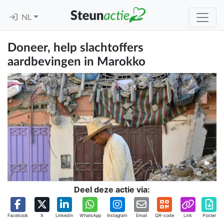
NL
Doneer, help slachtoffers
aardbevingen in Marokko
Deel deze actie via:
Facebook
X
Linkedin
WhatsApp
Instagram
Email
QR-code
Link
Poster