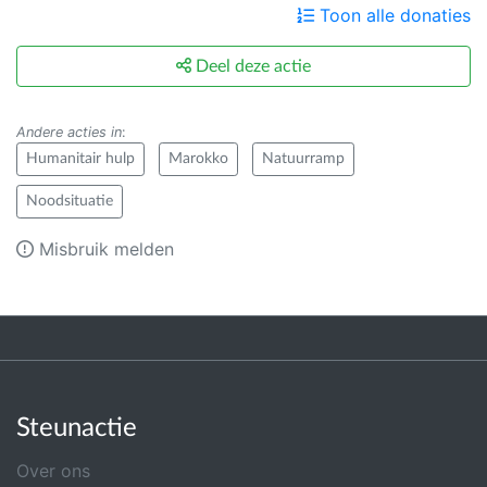
Toon alle donaties
Deel deze actie
Andere acties in
:
Humanitair hulp
Marokko
Natuurramp
Noodsituatie
Misbruik melden
Steunactie
Over ons