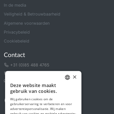
In de media
Veiligheid & Betrouwbaarheid
Algemene voorwaarden
Privacybeleid
Cookiebeleid
Contact
+31 (0)85 488 4765
Contactformulier
×
Helpcentrum
Deze website maakt
DUTCH
gebruik van cookies.
FRENCH
Wij gebruiken cookies om de
gebruikerservaring te verbeteren en voor
ENGLISH
advertentiepersonalisatie. Wij maken
gebruik van cookies en mobiele advertentie-