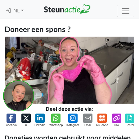
NL
Doneer een spons ?
Deel deze actie via:
Facebook
X
Linkedin
WhatsApp
Instagram
Email
QR-code
Link
Poster
Donaties worden gebruikt voor middelen