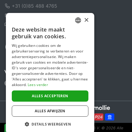
+31 (0)85 488 4765
Contactformulier
×
Helpcentrum
Deze website maakt
DUTCH
gebruik van cookies.
FRENCH
Wij gebruiken cookies om de
gebruikerservaring te verbeteren en voor
ENGLISH
advertentiepersonalisatie. Wij maken
gebruik van cookies en mobiele advertentie-
ID's voor gepersonaliseerde en niet-
Volg ons
gepersonaliseerde advertenties. Door op
'Alles accepteren' te klikken, gaat u hiermee
akkoord.
Lees verder
ALLES ACCEPTEREN
Secure payments powered by
ALLES AFWIJZEN
DETAILS WEERGEVEN
Steunactie is een initiatief van Sponsor Europe B.V.
© 2026 Alle
NU DONEREN