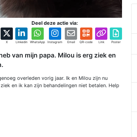
Deel deze actie via:
X
Linkedin
WhatsApp
Instagram
Email
QR-code
Link
Poster
er heb van mijn papa. Milou is erg ziek en
n.
genoeg overleden vorig jaar. Ik en Milou zijn nu
s ziek en ik kan zijn behandelingen niet betalen. Help