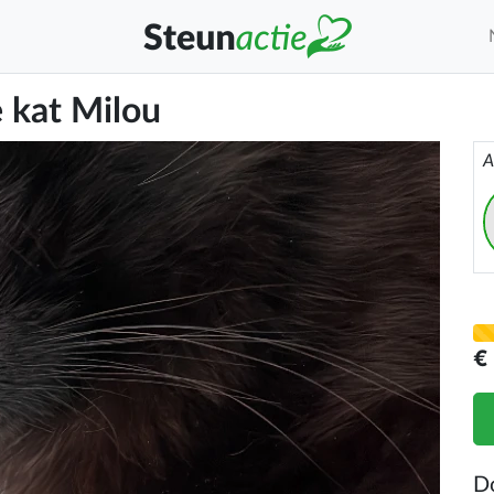
e kat Milou
A
€
D