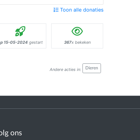
Toon alle donaties
op 15-05-2024
gestart
367
x bekeken
Dieren
Andere acties in
:
olg ons