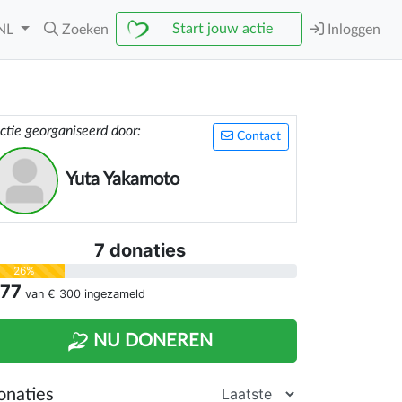
Start jouw actie
NL
Zoeken
Inloggen
ctie georganiseerd door:
Contact
Yuta Yakamoto
7 donaties
26%
 77
van
€ 300
ingezameld
NU DONEREN
onaties