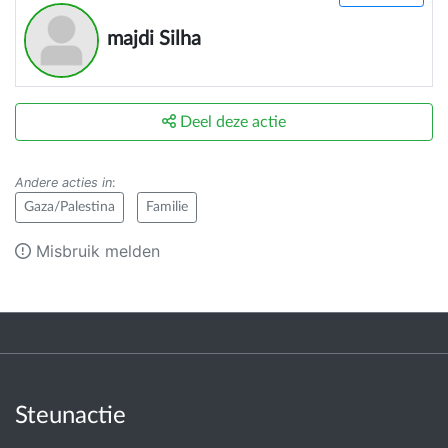
majdi Silha
Deel deze actie
Andere acties in
:
Gaza/Palestina
Familie
Misbruik melden
Steunactie