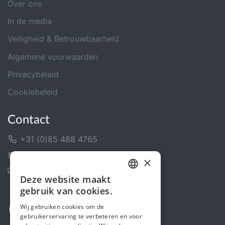
Over ons
In de media
Veiligheid & Betrouwbaarheid
Algemene voorwaarden
Privacybeleid
Cookiebeleid
Contact
+31 (0)85 488 4765
Contactformulier
×
Helpcentrum
Deze website maakt
DUTCH
gebruik van cookies.
FRENCH
Wij gebruiken cookies om de
gebruikerservaring te verbeteren en voor
ENGLISH