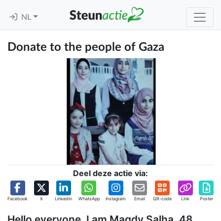
NL
Donate to the people of Gaza
Deel deze actie via:
Facebook
X
Linkedin
WhatsApp
Instagram
Email
QR-code
Link
Poster
Hello everyone, I am Magdy Salha, 48