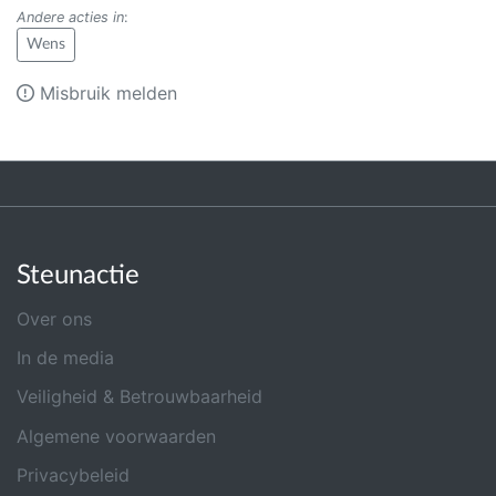
Andere acties in
:
Wens
Misbruik melden
Steunactie
Over ons
In de media
Veiligheid & Betrouwbaarheid
Algemene voorwaarden
Privacybeleid