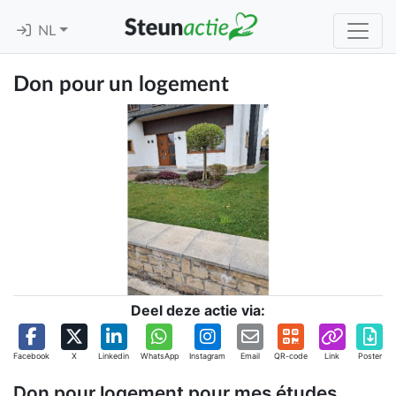
NL
Don pour un logement
Deel deze actie via:
Facebook
X
Linkedin
WhatsApp
Instagram
Email
QR-code
Link
Poster
Don pour logement pour mes études