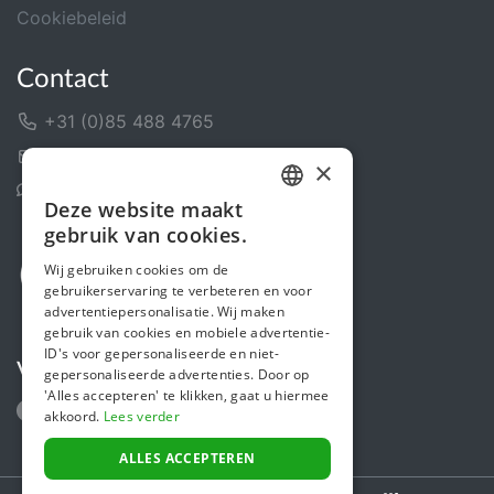
Cookiebeleid
Contact
+31 (0)85 488 4765
Contactformulier
×
Helpcentrum
Deze website maakt
DUTCH
gebruik van cookies.
FRENCH
Wij gebruiken cookies om de
gebruikerservaring te verbeteren en voor
ENGLISH
advertentiepersonalisatie. Wij maken
gebruik van cookies en mobiele advertentie-
ID's voor gepersonaliseerde en niet-
Volg ons
gepersonaliseerde advertenties. Door op
'Alles accepteren' te klikken, gaat u hiermee
akkoord.
Lees verder
ALLES ACCEPTEREN