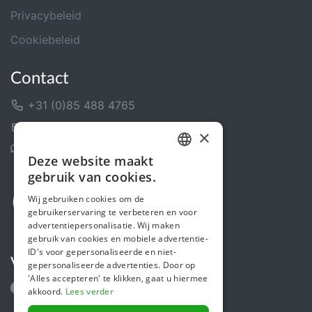
Privacybeleid
Cookiebeleid
Contact
+31 (0)85 488 4765
Contactformulier
×
Helpcentrum
Deze website maakt
DUTCH
gebruik van cookies.
FRENCH
Wij gebruiken cookies om de
gebruikerservaring te verbeteren en voor
ENGLISH
advertentiepersonalisatie. Wij maken
gebruik van cookies en mobiele advertentie-
ID's voor gepersonaliseerde en niet-
Volg ons
gepersonaliseerde advertenties. Door op
'Alles accepteren' te klikken, gaat u hiermee
akkoord.
Lees verder