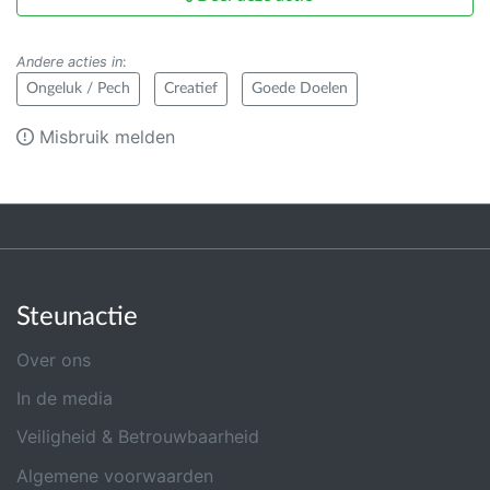
Andere acties in
:
Ongeluk / Pech
Creatief
Goede Doelen
Misbruik melden
Steunactie
Over ons
In de media
Veiligheid & Betrouwbaarheid
Algemene voorwaarden