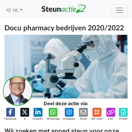
NL
Docu pharmacy bedrijven 2020/2022
Deel deze actie via:
Facebook
X
Linkedin
WhatsApp
Instagram
Email
QR-code
Link
Poster
Wij zoeken met spoed steun voor onze