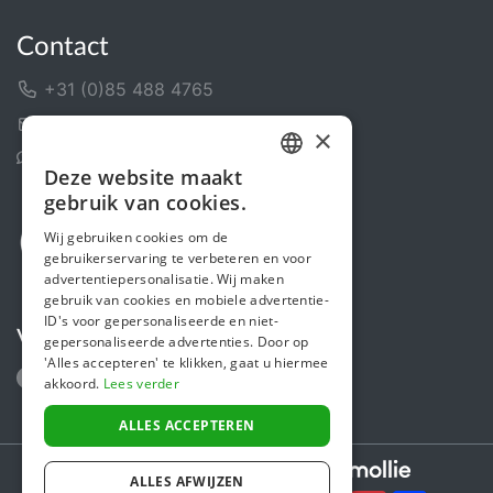
Contact
+31 (0)85 488 4765
Contactformulier
×
Helpcentrum
Deze website maakt
DUTCH
gebruik van cookies.
FRENCH
Wij gebruiken cookies om de
gebruikerservaring te verbeteren en voor
ENGLISH
advertentiepersonalisatie. Wij maken
gebruik van cookies en mobiele advertentie-
ID's voor gepersonaliseerde en niet-
Volg ons
gepersonaliseerde advertenties. Door op
'Alles accepteren' te klikken, gaat u hiermee
akkoord.
Lees verder
ALLES ACCEPTEREN
Secure payments powered by
ALLES AFWIJZEN