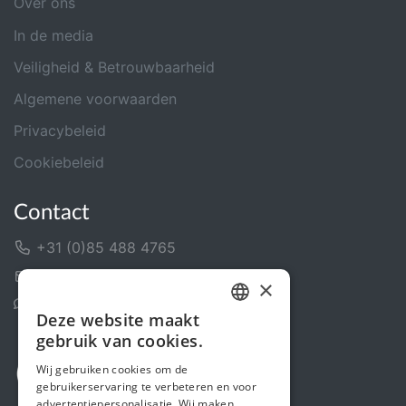
Over ons
In de media
Veiligheid & Betrouwbaarheid
Algemene voorwaarden
Privacybeleid
Cookiebeleid
Contact
+31 (0)85 488 4765
Contactformulier
×
Helpcentrum
Deze website maakt
DUTCH
gebruik van cookies.
FRENCH
Wij gebruiken cookies om de
gebruikerservaring te verbeteren en voor
ENGLISH
advertentiepersonalisatie. Wij maken