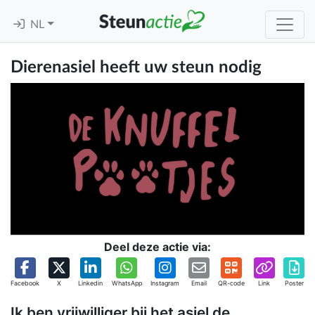
NL
Dierenasiel heeft uw steun nodig
Deel deze actie via:
Facebook
X
Linkedin
WhatsApp
Instagram
Email
QR-code
Link
Poster
Ik ben vrijwilliger bij het asiel de