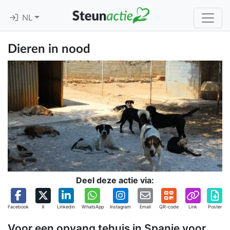
NL
Dieren in nood
Deel deze actie via:
Facebook
X
Linkedin
WhatsApp
Instagram
Email
QR-code
Link
Poster
Voor een opvang tehuis in Spanje voor