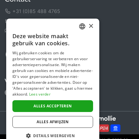
+31 (0)85 488 4765
Contactformulier
×
Helpcentrum
Deze website maakt
DUTCH
gebruik van cookies.
FRENCH
Wij gebruiken cookies om de
gebruikerservaring te verbeteren en voor
ENGLISH
advertentiepersonalisatie. Wij maken
gebruik van cookies en mobiele advertentie-
ID's voor gepersonaliseerde en niet-
Volg ons
gepersonaliseerde advertenties. Door op
'Alles accepteren' te klikken, gaat u hiermee
akkoord.
Lees verder
ALLES ACCEPTEREN
Secure payments powered by
ALLES AFWIJZEN
DETAILS WEERGEVEN