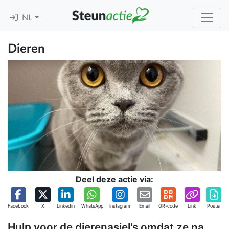
NL
Dieren
Deel deze actie via:
Facebook
X
Linkedin
WhatsApp
Instagram
Email
QR-code
Link
Poster
Hulp voor de dierenasiel's omdat ze na