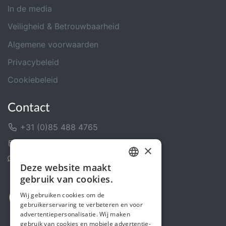
In de media
Veiligheid & Betrouwbaarheid
Algemene voorwaarden
Privacybeleid
Cookiebeleid
Contact
+31 (0)85 488 4765
Contactformulier
×
Helpcentrum
Deze website maakt
DUTCH
gebruik van cookies.
FRENCH
Wij gebruiken cookies om de
gebruikerservaring te verbeteren en voor
ENGLISH
advertentiepersonalisatie. Wij maken
gebruik van cookies en mobiele advertentie-