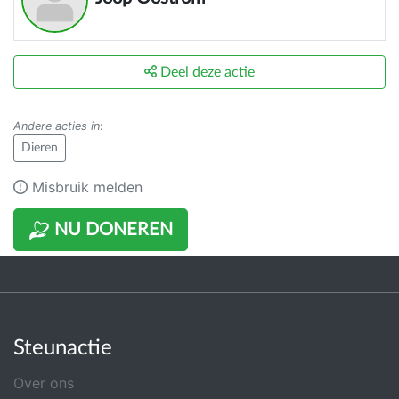
Deel deze actie
Andere acties in
:
Dieren
Misbruik melden
NU DONEREN
Steunactie
Over ons