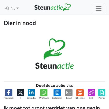
NL
Dier in nood
Deel deze actie via:
Facebook
X
Linkedin
WhatsApp
Instagram
Email
QR-code
Link
Poster
Ik moet tot groot verdriet van ons gezin