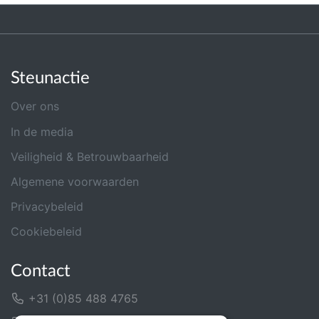
Steunactie
Over ons
In de media
Veiligheid & Betrouwbaarheid
Algemene voorwaarden
Privacybeleid
Cookiebeleid
Contact
+31 (0)85 488 4765