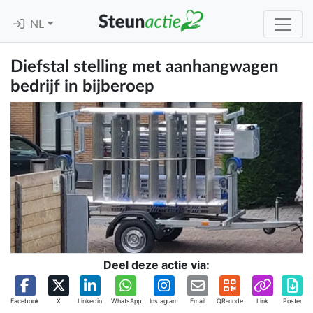
NL
Diefstal stelling met aanhangwagen
bedrijf in bijberoep
Deel deze actie via:
Facebook
X
Linkedin
WhatsApp
Instagram
Email
QR-code
Link
Poster