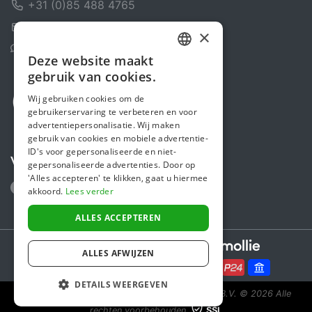
+31 (0)85 488 4765
Contactformulier
×
Helpcentrum
Deze website maakt
DUTCH
gebruik van cookies.
FRENCH
Wij gebruiken cookies om de
gebruikerservaring te verbeteren en voor
ENGLISH
advertentiepersonalisatie. Wij maken
gebruik van cookies en mobiele advertentie-
ID's voor gepersonaliseerde en niet-
Volg ons
gepersonaliseerde advertenties. Door op
'Alles accepteren' te klikken, gaat u hiermee
akkoord.
Lees verder
ALLES ACCEPTEREN
Secure payments powered by
ALLES AFWIJZEN
DETAILS WEERGEVEN
Steunactie is een initiatief van Sponsor Europe B.V.
© 2026 Alle
rechten voorbehouden.
SSL