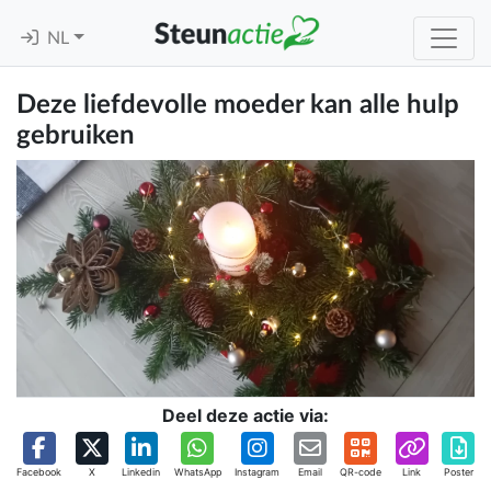
NL
Deze liefdevolle moeder kan alle hulp
gebruiken
Deel deze actie via:
Facebook
X
Linkedin
WhatsApp
Instagram
Email
QR-code
Link
Poster