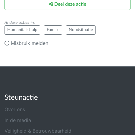
Deel deze actie
Andere acties in
:
Humanitair hulp
Familie
Noodsituatie
Misbruik melden
Steunactie
Over ons
In de media
Veiligheid & Betrouwbaarheid