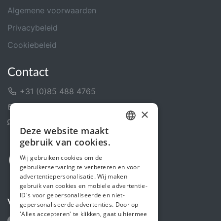
Algemene voorwaarden
Privacybeleid
Cookiebeleid
Contact
+31 (0)85 488 4765
Contactformulier
×
Helpcentrum
Deze website maakt
DUTCH
gebruik van cookies.
FRENCH
Wij gebruiken cookies om de
gebruikerservaring te verbeteren en voor
ENGLISH
advertentiepersonalisatie. Wij maken
gebruik van cookies en mobiele advertentie-
ID's voor gepersonaliseerde en niet-
Volg ons
gepersonaliseerde advertenties. Door op
'Alles accepteren' te klikken, gaat u hiermee