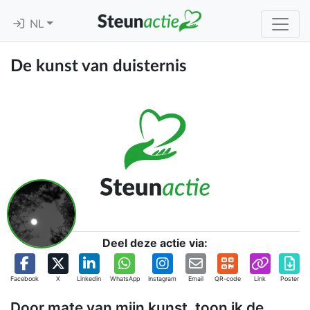
NL
De kunst van duisternis
Deel deze actie via:
Facebook
X
Linkedin
WhatsApp
Instagram
Email
QR-code
Link
Poster
Door mate van mijn kunst, toon ik de