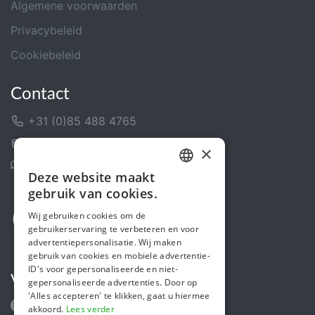
Algemene voorwaarden
Privacybeleid
Cookiebeleid
Contact
+31 (0)85 488 4765
Contactformulier
×
Helpcentrum
Deze website maakt
DUTCH
gebruik van cookies.
FRENCH
Wij gebruiken cookies om de
gebruikerservaring te verbeteren en voor
ENGLISH
advertentiepersonalisatie. Wij maken
gebruik van cookies en mobiele advertentie-
ID's voor gepersonaliseerde en niet-
Volg ons
gepersonaliseerde advertenties. Door op
'Alles accepteren' te klikken, gaat u hiermee
akkoord.
Lees verder