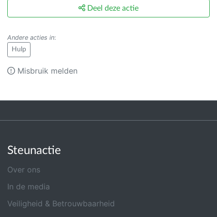
Deel deze actie
Andere acties in
:
Hulp
Misbruik melden
Steunactie
Over ons
In de media
Veiligheid & Betrouwbaarheid