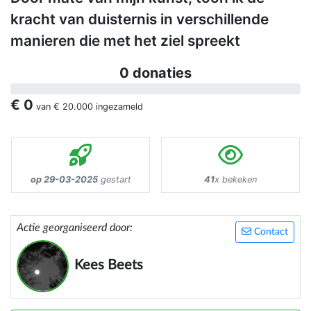
kracht van duisternis in verschillende
manieren die met het ziel spreekt
0 donaties
€ 0
van
€ 20.000
ingezameld
op 29-03-2025
gestart
41
x bekeken
Actie georganiseerd door:
Contact
Kees Beets