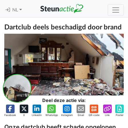
NL
Dartclub deels beschadigd door brand
Deel deze actie via:
Facebook
X
Linkedin
WhatsApp
Instagram
Email
QR-code
Link
Poster
Onze dartclub heeft schade opgelopen