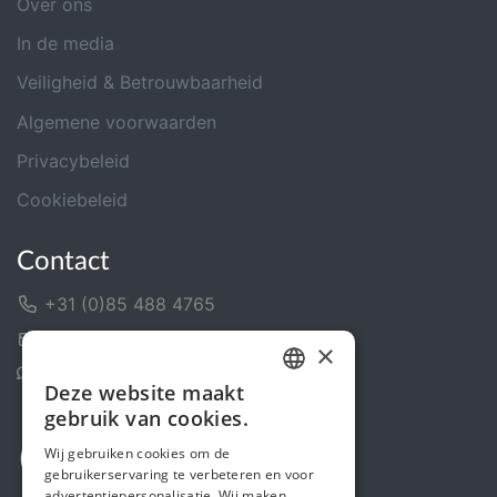
Over ons
In de media
Veiligheid & Betrouwbaarheid
Algemene voorwaarden
Privacybeleid
Cookiebeleid
Contact
+31 (0)85 488 4765
Contactformulier
×
Helpcentrum
Deze website maakt
DUTCH
gebruik van cookies.
FRENCH
Wij gebruiken cookies om de
gebruikerservaring te verbeteren en voor
ENGLISH
advertentiepersonalisatie. Wij maken