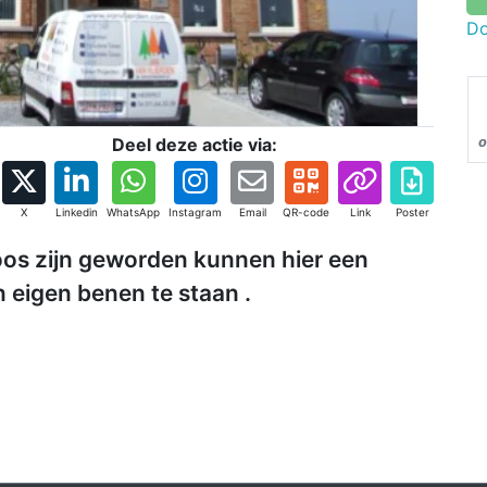
Do
Deel deze actie via:
o
X
Linkedin
WhatsApp
Instagram
Email
QR-code
Link
Poster
os zijn geworden kunnen hier een
n eigen benen te staan .