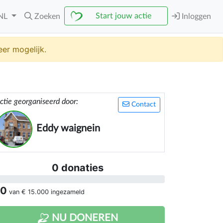
Start jouw actie
NL
Zoeken
Inloggen
er mogelijk.
ctie georganiseerd door:
Contact
Eddy waignein
0 donaties
 0
van
€ 15.000
ingezameld
NU DONEREN