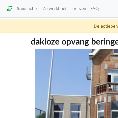
Steunacties
Zo werkt het
Tarieven
FAQ
De actiebeh
dakloze opvang bering