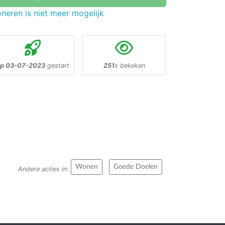
neren is niet meer mogelijk
p 03-07-2023
gestart
251
x bekeken
Wonen
Goede Doelen
Andere acties in
: