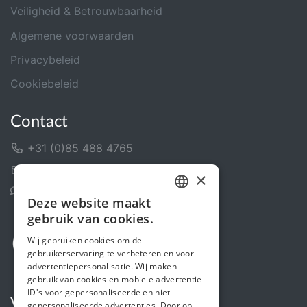
Veiligheid & Betrouwbaarheid
Algemene voorwaarden
Privacybeleid
Cookiebeleid
Contact
+31 (0)85 488 4765
Contactformulier
×
Helpcentrum
Deze website maakt
DUTCH
gebruik van cookies.
FRENCH
Wij gebruiken cookies om de
gebruikerservaring te verbeteren en voor
ENGLISH
advertentiepersonalisatie. Wij maken
gebruik van cookies en mobiele advertentie-
ID's voor gepersonaliseerde en niet-
Volg ons
gepersonaliseerde advertenties. Door op