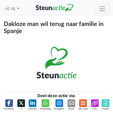
NL
Dakloze man wil terug naar familie in
Spanje
Deel deze actie via:
Facebook
X
Linkedin
WhatsApp
Instagram
Email
QR-code
Link
Poster