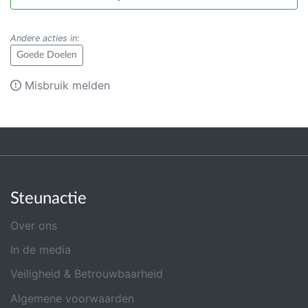
Andere acties in
:
Goede Doelen
Misbruik melden
Steunactie
Over ons
In de media
Veiligheid & Betrouwbaarheid
Algemene voorwaarden