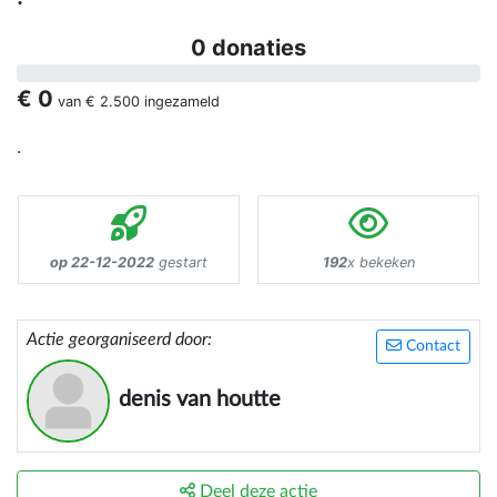
0 donaties
€ 0
van
€ 2.500
ingezameld
.
op 22-12-2022
gestart
192
x bekeken
Actie georganiseerd door:
Contact
denis van houtte
Deel deze actie