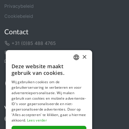
Privacybeleid
Cookiebeleid
Contact
+31 (0)85 488 4765
Contactformulier
×
Helpcentrum
Deze website maakt
DUTCH
gebruik van cookies.
FRENCH
Wij gebruiken cookies om de
gebruikerservaring te verbeteren en voor
ENGLISH
advertentiepersonalisatie. Wij maken
gebruik van cookies en mobiele advertentie-
ID's voor gepersonaliseerde en niet-
Volg ons
gepersonaliseerde advertenties. Door op
'Alles accepteren' te klikken, gaat u hiermee
akkoord.
Lees verder