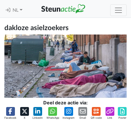
NL
dakloze asielzoekers
Deel deze actie via:
Facebook
X
Linkedin
WhatsApp
Instagram
Email
QR-code
Link
Poster
.