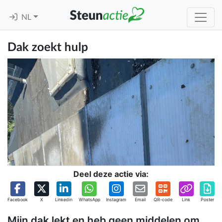
NL
Dak zoekt hulp
Deel deze actie via:
Facebook
X
Linkedin
WhatsApp
Instagram
Email
QR-code
Link
Poster
Mijn dak lekt en heb geen middelen om