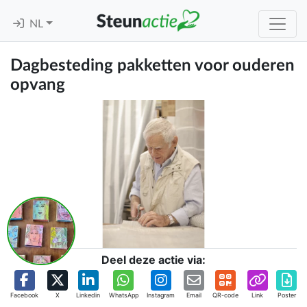
NL
Dagbesteding pakketten voor ouderen
opvang
Deel deze actie via:
Facebook
X
Linkedin
WhatsApp
Instagram
Email
QR-code
Link
Poster