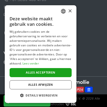
Contactformulier
×
Helpcentrum
Deze website maakt
DUTCH
gebruik van cookies.
FRENCH
Wij gebruiken cookies om de
gebruikerservaring te verbeteren en voor
ENGLISH
advertentiepersonalisatie. Wij maken
gebruik van cookies en mobiele advertentie-
ID's voor gepersonaliseerde en niet-
Volg ons
gepersonaliseerde advertenties. Door op
'Alles accepteren' te klikken, gaat u hiermee
akkoord.
Lees verder
ALLES ACCEPTEREN
Secure payments powered by
ALLES AFWIJZEN
DETAILS WEERGEVEN
Steunactie is een initiatief van Sponsor Europe B.V.
© 2026 Alle
NU DONEREN
rechten voorbehouden.
SSL