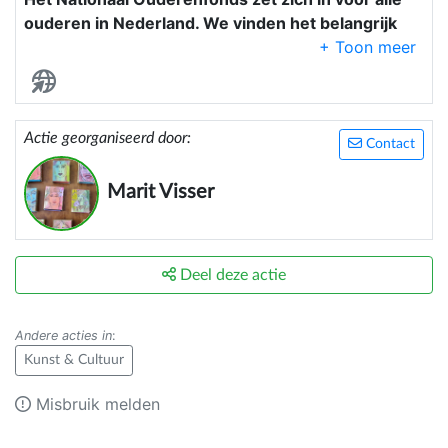
ouderen in Nederland. We vinden het belangrijk
dat iedereen de kans krijgt om op een actieve
manier ouder te worden. Daarom bieden we
allerlei activiteiten aan waar mensen elkaar
ontmoeten. Want ouder worden doen we samen!
Actie georganiseerd door:
Contact
Marit Visser
Deel deze actie
Andere acties in
:
Kunst & Cultuur
Misbruik melden