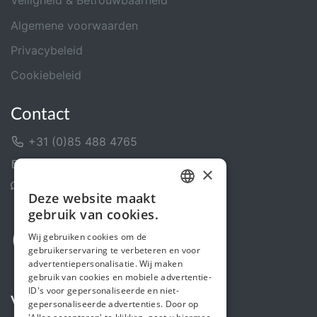
Veiligheid & Betrouwbaarheid
Algemene voorwaarden
Privacybeleid
Cookiebeleid
Contact
+31 (0)85 488 4765
Contactformulier
×
Helpcentrum
Deze website maakt
DUTCH
gebruik van cookies.
FRENCH
Wij gebruiken cookies om de
gebruikerservaring te verbeteren en voor
ENGLISH
advertentiepersonalisatie. Wij maken
gebruik van cookies en mobiele advertentie-
ID's voor gepersonaliseerde en niet-
Volg ons
gepersonaliseerde advertenties. Door op