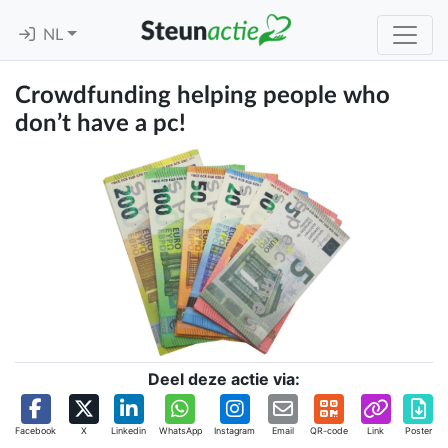
NL
Crowdfunding helping people who
don’t have a pc!
Deel deze actie via:
Facebook
X
Linkedin
WhatsApp
Instagram
Email
QR-code
Link
Poster