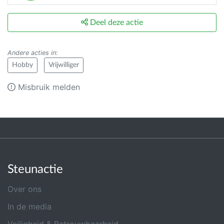
Deel deze actie
Andere acties in
:
Hobby
Vrijwilliger
Misbruik melden
Steunactie
Over ons
In de media