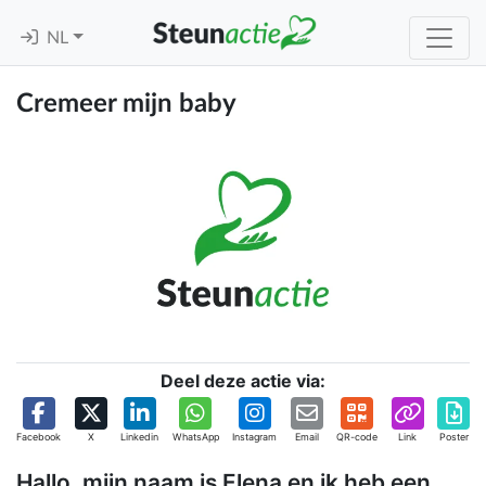
NL
Cremeer mijn baby
Deel deze actie via:
Facebook
X
Linkedin
WhatsApp
Instagram
Email
QR-code
Link
Poster
Hallo, mijn naam is Elena en ik heb een