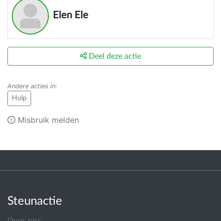
Elen Ele
Deel deze actie
Andere acties in
:
Hulp
Misbruik melden
Steunactie
Over ons