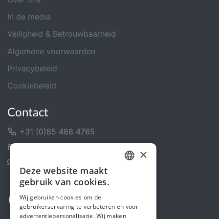
In de media
Veiligheid & Betrouwbaarheid
Algemene voorwaarden
Privacybeleid
Cookiebeleid
Contact
+31 (0)85 488 4765
Contactformulier
×
Helpcentrum
Deze website maakt
DUTCH
gebruik van cookies.
FRENCH
Wij gebruiken cookies om de
gebruikerservaring te verbeteren en voor
ENGLISH
advertentiepersonalisatie. Wij maken