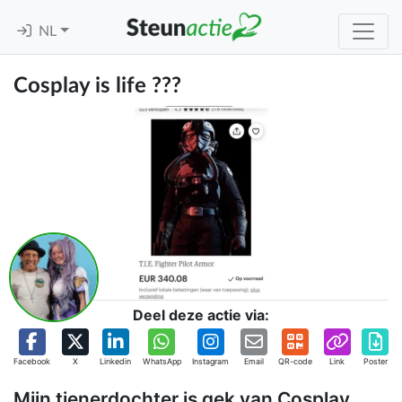
NL
Cosplay is life ??‍?
Deel deze actie via:
Facebook
X
Linkedin
WhatsApp
Instagram
Email
QR-code
Link
Poster
Mijn tienerdochter is gek van Cosplay,