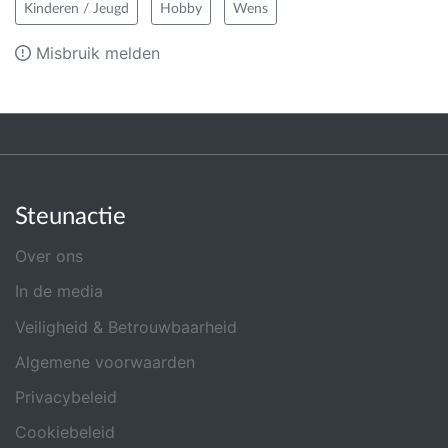
Kinderen / Jeugd
Hobby
Wens
Misbruik melden
Steunactie
Over ons
In de media
Veiligheid & Betrouwbaarheid
Algemene voorwaarden
Privacybeleid
Cookiebeleid