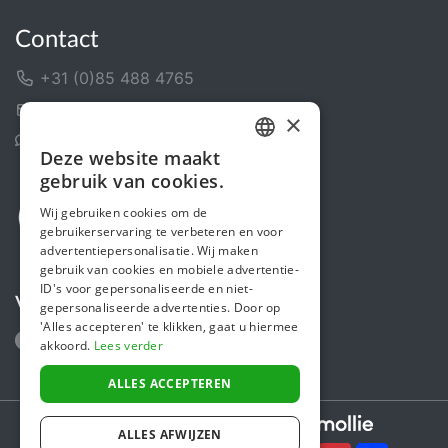
Contact
+31 (0)85 488 4765
Contactformulier
×
Helpcentrum
Deze website maakt
DUTCH
gebruik van cookies.
FRENCH
Wij gebruiken cookies om de
gebruikerservaring te verbeteren en voor
ENGLISH
advertentiepersonalisatie. Wij maken
gebruik van cookies en mobiele advertentie-
ID's voor gepersonaliseerde en niet-
Volg ons
gepersonaliseerde advertenties. Door op
'Alles accepteren' te klikken, gaat u hiermee
akkoord.
Lees verder
ALLES ACCEPTEREN
Secure payments powered by
ALLES AFWIJZEN