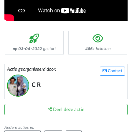
op 03-04-2022
gestart
486
x bekeken
Actie georganiseerd door:
Contact
C R
Deel deze actie
Andere acties in
: