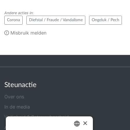
Andere acties in
:
Corona
Diefstal / Fraude / Vandalisme
Ongeluk / Pech
Misbruik melden
Steunactie
Over ons
In de media
Veiligheid & Betrouwbaarheid
×
Algemene voorwaarden