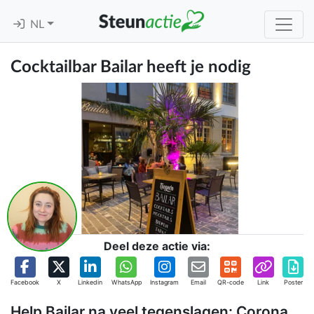
NL
Cocktailbar Bailar heeft je nodig
Deel deze actie via:
Facebook
X
Linkedin
WhatsApp
Instagram
Email
QR-code
Link
Poster
Help Bailar na veel tegenslagen: Corona,