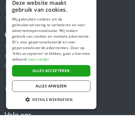
Deze website maakt
DUTCH
Privacybeleid
gebruik van cookies.
FRENCH
Cookiebeleid
Wij gebruiken cookies om de
gebruikerservaring te verbeteren en voor
ENGLISH
advertentiepersonalisatie. Wij maken
Contact
gebruik van cookies en mobiele advertentie-
ID's voor gepersonaliseerde en niet-
+31 (0)85 488 4765
gepersonaliseerde advertenties. Door op
'Alles accepteren' te klikken, gaat u hiermee
Contactformulier
akkoord.
Lees verder
Helpcentrum
ALLES ACCEPTEREN
ALLES AFWIJZEN
DETAILS WEERGEVEN
Volg ons