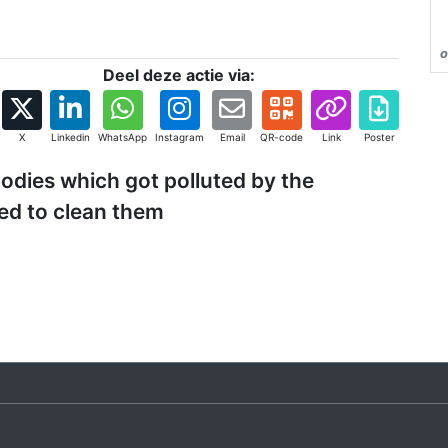
o
Deel deze actie via:
X
Linkedin
WhatsApp
Instagram
Email
QR-code
Link
Poster
bodies which got polluted by the
ed to clean them