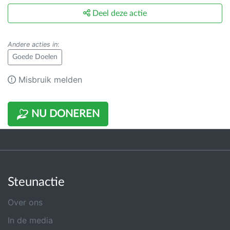
Deel deze actie
Andere acties in
:
Goede Doelen
Misbruik melden
NU DONEREN
Steunactie
Over ons
In de media