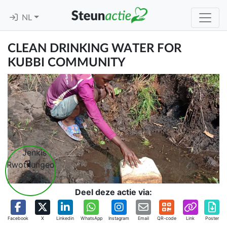
NL
CLEAN DRINKING WATER FOR
KUBBI COMMUNITY
Deel deze actie via:
Facebook
X
Linkedin
WhatsApp
Instagram
Email
QR-code
Link
Poster