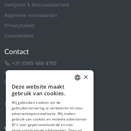
Veiligheid & Betrouwbaarheid
Algemene voorwaarden
Privacybeleid
Cookiebeleid
Contact
+31 (0)85 488 4765
Contactformulier
×
Helpcentrum
Deze website maakt
DUTCH
gebruik van cookies.
FRENCH
Wij gebruiken cookies om de
gebruikerservaring te verbeteren en voor
ENGLISH
advertentiepersonalisatie. Wij maken
gebruik van cookies en mobiele advertentie-
ID's voor gepersonaliseerde en niet-
Volg ons
gepersonaliseerde advertenties. Door op