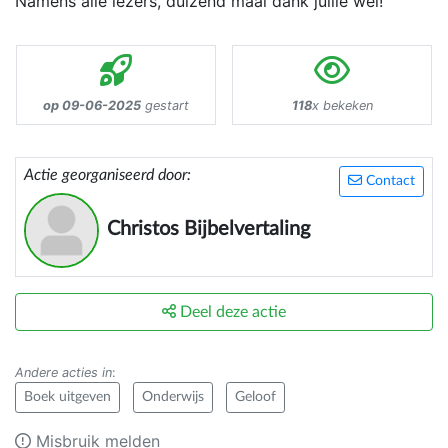
Namens alle lezers, duizend maal dank jullie wel!
op 09-06-2025
gestart
118
x bekeken
Actie georganiseerd door:
Contact
Christos Bijbelvertaling
Deel deze actie
Andere acties in
:
Boek uitgeven
Onderwijs
Geloof
Misbruik melden