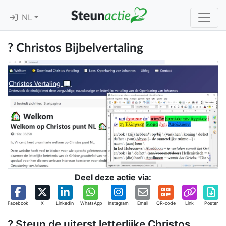
NL
? Christos Bijbelvertaling
Deel deze actie via:
Facebook
X
Linkedin
WhatsApp
Instagram
Email
QR-code
Link
Poster
? Steun de uiterst letterlijke Christos