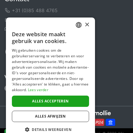
+31 (0)85 488 4765
Contactformulier
×
Helpcentrum
Deze website maakt
DUTCH
gebruik van cookies.
FRENCH
Wij gebruiken cookies om de
gebruikerservaring te verbeteren en voor
ENGLISH
advertentiepersonalisatie. Wij maken
gebruik van cookies en mobiele advertentie-
ID's voor gepersonaliseerde en niet-
Volg ons
gepersonaliseerde advertenties. Door op
'Alles accepteren' te klikken, gaat u hiermee
akkoord.
Lees verder
ALLES ACCEPTEREN
Secure payments powered by
ALLES AFWIJZEN
DETAILS WEERGEVEN