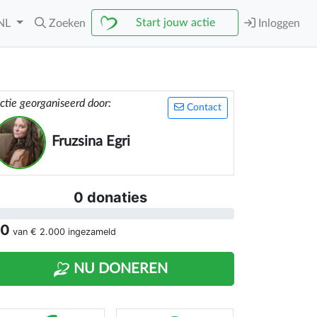
Start jouw actie
NL
Zoeken
Inloggen
ctie georganiseerd door:
Contact
Fruzsina Egri
0 donaties
 0
van
€ 2.000
ingezameld
NU DONEREN