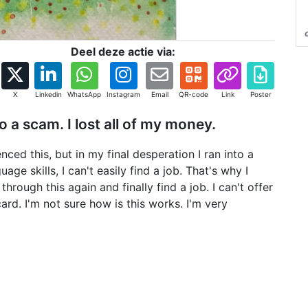
Deel deze actie via:
X
Linkedin
WhatsApp
Instagram
Email
QR-code
Link
Poster
to a scam. I lost all of my money.
ed this, but in my final desperation I ran into a
ge skills, I can't easily find a job. That's why I
hrough this again and finally find a job. I can't offer
d. I'm not sure how is this works. I'm very