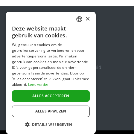
×
Deze website maakt
DUTCH
gebruik van cookies.
Steunactie
FRENCH
Wij gebruiken cookies om de
Over ons
gebruikerservaring te verbeteren en voor
ENGLISH
advertentiepersonalisatie. Wij maken
In de media
gebruik van cookies en mobiele advertentie-
Veiligheid & Betrouwbaarheid
ID's voor gepersonaliseerde en niet-
gepersonaliseerde advertenties. Door op
Algemene voorwaarden
'Alles accepteren' te klikken, gaat u hiermee
akkoord.
Lees verder
Privacybeleid
Cookiebeleid
ALLES ACCEPTEREN
ALLES AFWIJZEN
DETAILS WEERGEVEN