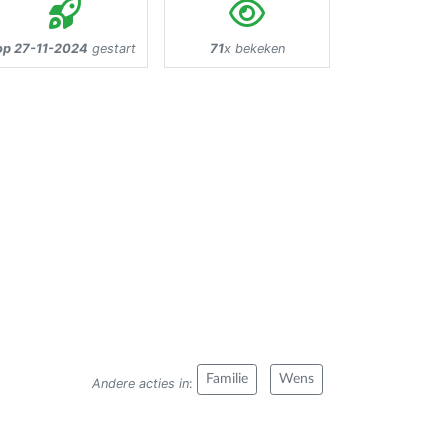
op 27-11-2024
gestart
71
x bekeken
Familie
Wens
Andere acties in
: