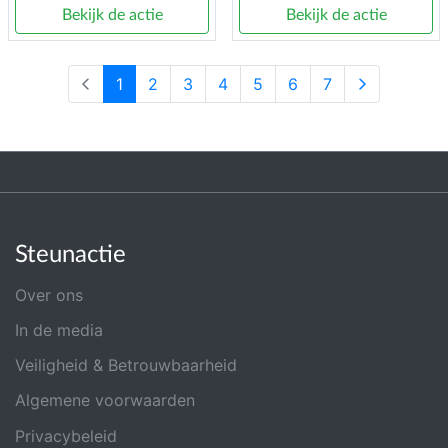
Bekijk de actie
Bekijk de actie
1
2
3
4
5
6
7
Steunactie
Over ons
In de media
Veiligheid & Betrouwbaarheid
Algemene voorwaarden
Privacybeleid