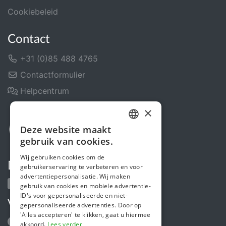
Cookiebeleid
Contact
+31 (0)85 488 4765
Contactformulier
Helpcentrum
×
Deze website maakt
DUTCH
gebruik van cookies.
FRENCH
Wij gebruiken cookies om de
Deel ons
gebruikerservaring te verbeteren en voor
ENGLISH
advertentiepersonalisatie. Wij maken
gebruik van cookies en mobiele advertentie-
ID's voor gepersonaliseerde en niet-
Volg ons
gepersonaliseerde advertenties. Door op
'Alles accepteren' te klikken, gaat u hiermee
akkoord.
Lees verder