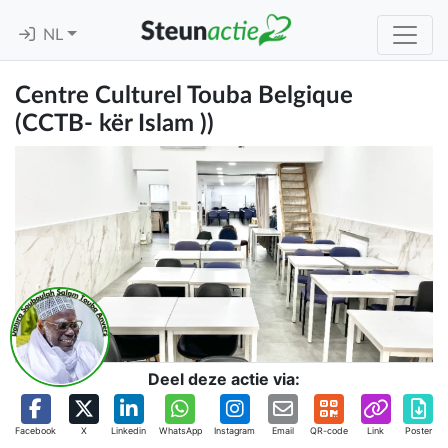
NL
Centre Culturel Touba Belgique
(CCTB- kër Islam ))
Deel deze actie via:
Facebook
X
Linkedin
WhatsApp
Instagram
Email
QR-code
Link
Poster