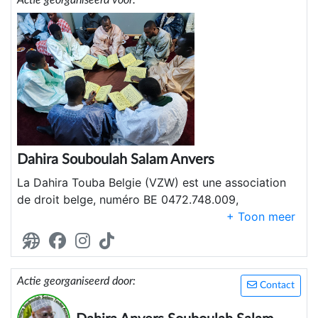
Actie georganiseerd voor:
Dahira Souboulah Salam Anvers
La Dahira Touba Belgie (VZW) est une association
de droit belge, numéro BE 0472.748.009,
régie par le Code des sociétés et des associations,
introduit par la loi du 23 Mars 2019 en
remplacement de la loi du 27 juin 1921 modifiée par
Actie georganiseerd door:
Contact
la loi du 2 mai 2002.